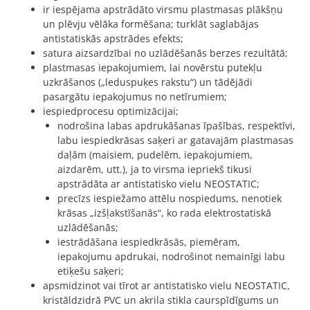
ir iespējama apstrādāto virsmu plastmasas plākšņu
un plēvju vēlāka formēšana; turklāt saglabājas
antistatiskās apstrādes efekts;
satura aizsardzībai no uzlādēšanās berzes rezultātā;
plastmasas iepakojumiem, lai novērstu putekļu
uzkrāšanos („leduspuķes rakstu“) un tādējādi
pasargātu iepakojumus no netīrumiem;
iespiedprocesu optimizācijai;
nodrošina labas apdrukāšanas īpašības, respektīvi,
labu iespiedkrāsas saķeri ar gatavajām plastmasas
daļām (maisiem, pudelēm, iepakojumiem,
aizdarēm, utt.), ja to virsma iepriekš tikusi
apstrādāta ar antistatisko vielu NEOSTATIC;
precīzs iespiežamo attēlu nospiedums, nenotiek
krāsas „izšļakstīšanās“, ko rada elektrostatiskā
uzlādēšanās;
iestrādāšana iespiedkrāsās, piemēram,
iepakojumu apdrukai, nodrošinot nemainīgi labu
etiķešu saķeri;
apsmidzinot vai tīrot ar antistatisko vielu NEOSTATIC,
kristāldzidrā PVC un akrila stikla caurspīdīgums un