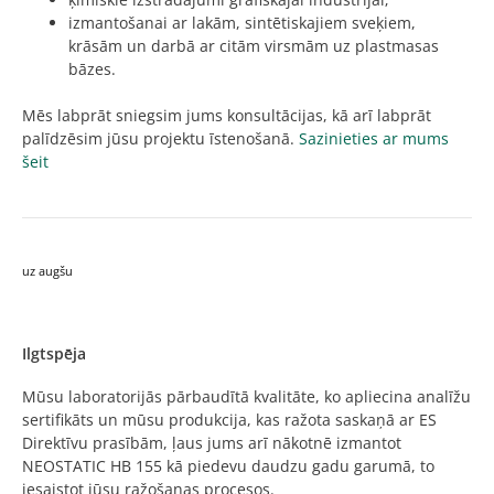
izmantošanai ar lakām, sintētiskajiem sveķiem,
krāsām un darbā ar citām virsmām uz plastmasas
bāzes.
Mēs labprāt sniegsim jums konsultācijas, kā arī labprāt
palīdzēsim jūsu projektu īstenošanā.
Sazinieties ar mums
šeit
uz augšu
Ilgtspēja
Mūsu laboratorijās pārbaudītā kvalitāte, ko apliecina analīžu
sertifikāts un mūsu produkcija, kas ražota saskaņā ar ES
Direktīvu prasībām, ļaus jums arī nākotnē izmantot
NEOSTATIC HB 155 kā piedevu daudzu gadu garumā, to
iesaistot jūsu ražošanas procesos.