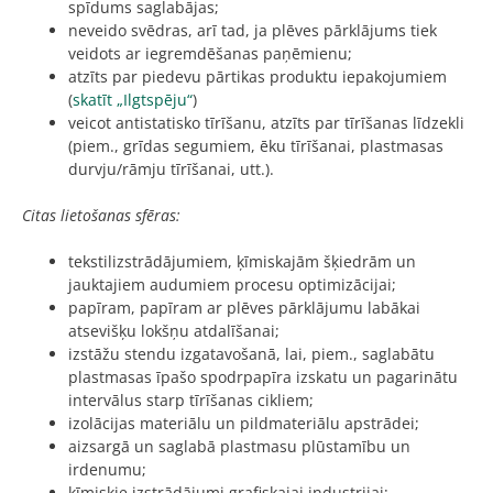
spīdums saglabājas;
neveido svēdras, arī tad, ja plēves pārklājums tiek
veidots ar iegremdēšanas paņēmienu;
atzīts par piedevu pārtikas produktu iepakojumiem
(
skatīt „Ilgtspēju“
)
veicot antistatisko tīrīšanu, atzīts par tīrīšanas līdzekli
(piem., grīdas segumiem, ēku tīrīšanai, plastmasas
durvju/rāmju tīrīšanai, utt.).
Citas lietošanas sfēras:
tekstilizstrādājumiem, ķīmiskajām šķiedrām un
jauktajiem audumiem procesu optimizācijai;
papīram, papīram ar plēves pārklājumu labākai
atsevišķu lokšņu atdalīšanai;
izstāžu stendu izgatavošanā, lai, piem., saglabātu
plastmasas īpašo spodrpapīra izskatu un pagarinātu
intervālus starp tīrīšanas cikliem;
izolācijas materiālu un pildmateriālu apstrādei;
aizsargā un saglabā plastmasu plūstamību un
irdenumu;
ķīmiskie izstrādājumi grafiskajai industrijai;