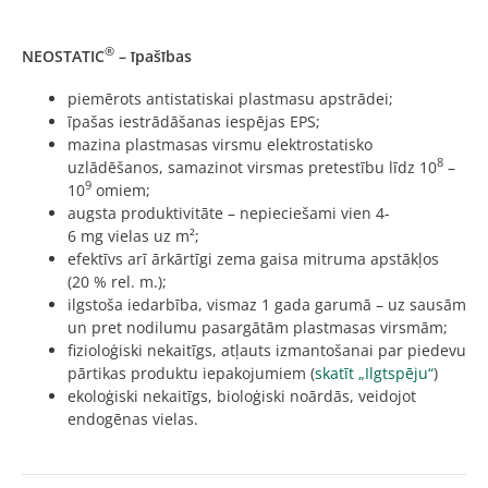
®
NEOSTATIC
– īpašības
piemērots antistatiskai plastmasu apstrādei;
īpašas iestrādāšanas iespējas EPS;
mazina plastmasas virsmu elektrostatisko
8
uzlādēšanos, samazinot virsmas pretestību līdz 10
–
9
10
omiem;
augsta produktivitāte – nepieciešami vien 4-
6 mg vielas uz m²;
efektīvs arī ārkārtīgi zema gaisa mitruma apstākļos
(20 % rel. m.);
ilgstoša iedarbība, vismaz 1 gada garumā – uz sausām
un pret nodilumu pasargātām plastmasas virsmām;
fizioloģiski nekaitīgs, atļauts izmantošanai par piedevu
pārtikas produktu iepakojumiem (
skatīt „Ilgtspēju“
)
ekoloģiski nekaitīgs, bioloģiski noārdās, veidojot
endogēnas vielas.