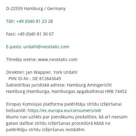
D-22559 Hamburg / Germany
Tālr: +49 (0)40 81 23 28
Fass: +49 (0)40 81 30 67
E-pasts: urdahl@neostatic.com
Tīmekļa vietne: www.neostatic.com
Direktori: Jan Wappler, York Urdahl
PVN ID-Nr.: DE 812843649
Sabiedrības juridiskā adrese: Hamburg Amtsgericht
Hamburg (Hamburga, Hamburgas apgabaltiesa) HRB 74452
Eiropas Komisijas platforma patērētāju strīdu izšķiršanai
tiešsaistē:
https://ec.europa.eu/consumers/odr
Mums nav uzlikts par pienākumu piedalīties, kā arī neesam
gatavi dalībai strīdu izšķiršanas procedūrā kādā no
patērētāju strīdu izšķiršanas iestādēm.