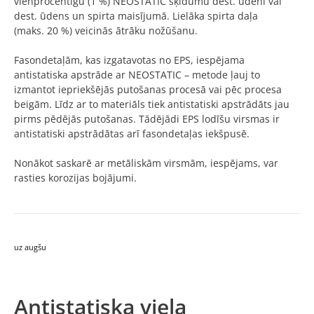
vienprocentīgu (1 %) NEOSTATIC šķīdumu dest. ūdenī vai
dest. ūdens un spirta maisījumā. Lielāka spirta daļa
(maks. 20 %) veicinās ātrāku nožūšanu.
Fasondetaļām, kas izgatavotas no EPS, iespējama
antistatiska apstrāde ar NEOSTATIC – metode ļauj to
izmantot iepriekšējās putošanas procesā vai pēc procesa
beigām. Līdz ar to materiāls tiek antistatiski apstrādāts jau
pirms pēdējās putošanas. Tādējādi EPS lodīšu virsmas ir
antistatiski apstrādātas arī fasondetaļas iekšpusē.
Nonākot saskarē ar metāliskām virsmām, iespējams, var
rasties korozijas bojājumi.
uz augšu
Antistatiska viela