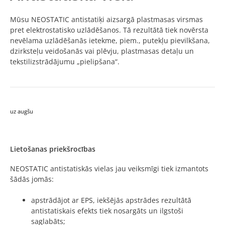
Mūsu NEOSTATIC antistatiķi aizsargā plastmasas virsmas
pret elektrostatisko uzlādēšanos. Tā rezultātā tiek novērsta
nevēlama uzlādēšanās ietekme, piem., putekļu pievilkšana,
dzirksteļu veidošanās vai plēvju, plastmasas detaļu un
tekstilizstrādājumu „pielipšana“.
uz augšu
Lietošanas priekšrocības
NEOSTATIC antistatiskās vielas jau veiksmīgi tiek izmantots
šādās jomās:
apstrādājot ar EPS, iekšējās apstrādes rezultātā
antistatiskais efekts tiek nosargāts un ilgstoši
saglabāts;