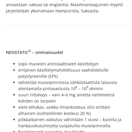
ainoastaan saksaa tai englantia. Maailmanlaajuinen myynti
järjestetään yksinomaan Hampurista, Saksasta.
®
NEOSTATIC
– ominaisuudet
sopii muovien antistaattiseen käsittelyyn
erityinen käsittelymahdollisuus vaahdotetulle
polystyreenille (EPS)
vähentää muovipinnoissa sähköstaattista latausta
8
9
alentamalla pintavastusta 10
– 10
ohmiin
suuri riittävyys – vain 4–6 mg ainetta neliömetriä
kohden on tarpeen
vielä tehokas, vaikka ilmankosteus olisi erittäin
alhainen (suhteellinen kosteus 20 %)
pitkäaikainen vaikutus vähintään 1 vuosi – kuivilla ja
hankauskulumiselta suojatuilla muovipinnoilla
fysiologisesti vaaraton, hyväksytty