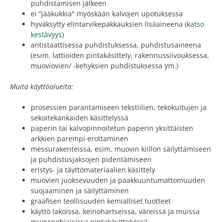
puhdistamisen jälkeen
ei ”jääkukkia" myöskään kalvojen upotuksessa
hyväksytty elintarvikepakkauksien lisäaineena (
katso
kestävyys
)
antistaattisessa puhdistuksessa, puhdistusaineena
(esim. lattioiden pintakäsittely, rakennussiivouksessa,
muoviovien/ -kehyksien puhdistuksessa ym.)
Muita käyttöalueita:
prosessien parantamiseen tekstiilien, tekokuitujen ja
sekoitekankaiden käsittelyssä
paperin tai kalvopinnoitetun paperin yksittäisten
arkkien parempi erottaminen
messurakenteissa, esim. muovin kiillon säilyttämiseen
ja puhdistusjaksojen pidentämiseen
eristys- ja täyttömateriaalien käsittely
muovien juoksevuuden ja paakkuuntumattomuuden
suojaaminen ja säilyttäminen
graafisen teollisuuden kemialliset tuotteet
käyttö lakoissa, keinohartseissa, väreissä ja muissa
muovipohjaisissa pintakäsittelyissä