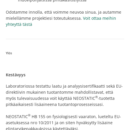
Odotamme innolla, että voimme neuvoa sinua, ja autamme
mielellämme projektiesi toteutuksessa.
Voit ottaa meihin
yhteyttä tästä
Ylös
Kestävyys
Laboratoriossa testattu laatu ja analyysisertifikaatti sekä EU-
direktiivin mukainen tuotantomme mahdollistavat, että
®
myös tulevaisuudessa voit käyttää NEOSTATIC
-tuotetta
pitkäaikaisesti lisäaineena tuotantoprosesseissasi.
®
NEOSTATIC
HB 155 on fysiologisesti vaaraton, lueteltu EU-
asetuksessa nro 10/2011 ja on siten hyväksytty lisäaine
elintarvikepakkauksissa käytettäväksi.