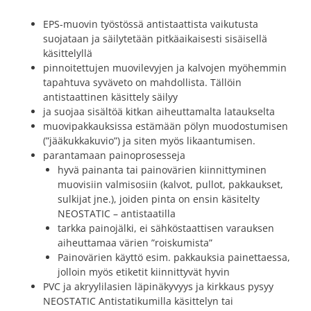
EPS-muovin työstössä antistaattista vaikutusta
suojataan ja säilytetään pitkäaikaisesti sisäisellä
käsittelyllä
pinnoitettujen muovilevyjen ja kalvojen myöhemmin
tapahtuva syväveto on mahdollista. Tällöin
antistaattinen käsittely säilyy
ja suojaa sisältöä kitkan aiheuttamalta lataukselta
muovipakkauksissa estämään pölyn muodostumisen
(”jääkukkakuvio”) ja siten myös likaantumisen.
parantamaan painoprosesseja
hyvä painanta tai painovärien kiinnittyminen
muovisiin valmisosiin (kalvot, pullot, pakkaukset,
sulkijat jne.), joiden pinta on ensin käsitelty
NEOSTATIC – antistaatilla
tarkka painojälki, ei sähköstaattisen varauksen
aiheuttamaa värien ”roiskumista”
Painovärien käyttö esim. pakkauksia painettaessa,
jolloin myös etiketit kiinnittyvät hyvin
PVC ja akryylilasien läpinäkyvyys ja kirkkaus pysyy
NEOSTATIC Antistatikumilla käsittelyn tai