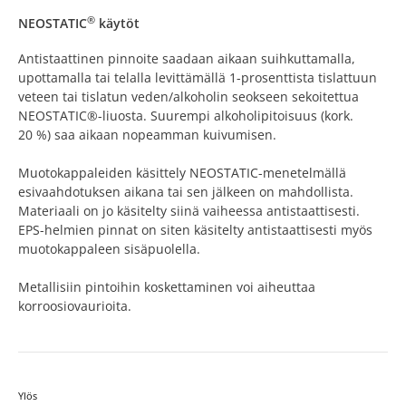
®
NEOSTATIC
käytöt
Antistaattinen pinnoite saadaan aikaan suihkuttamalla,
upottamalla tai telalla levittämällä 1-prosenttista tislattuun
veteen tai tislatun veden/alkoholin seokseen sekoitettua
NEOSTATIC®-liuosta. Suurempi alkoholipitoisuus (kork.
20 %) saa aikaan nopeamman kuivumisen.
Muotokappaleiden käsittely NEOSTATIC-menetelmällä
esivaahdotuksen aikana tai sen jälkeen on mahdollista.
Materiaali on jo käsitelty siinä vaiheessa antistaattisesti.
EPS-helmien pinnat on siten käsitelty antistaattisesti myös
muotokappaleen sisäpuolella.
Metallisiin pintoihin koskettaminen voi aiheuttaa
korroosiovaurioita.
Ylös