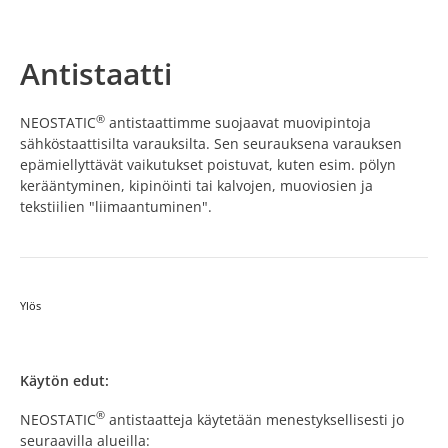
Antistaatti
®
NEOSTATIC
antistaattimme suojaavat muovipintoja
sähköstaattisilta varauksilta. Sen seurauksena varauksen
epämiellyttävät vaikutukset poistuvat, kuten esim. pölyn
kerääntyminen, kipinöinti tai kalvojen, muoviosien ja
tekstiilien "liimaantuminen".
Ylös
Käytön edut:
®
NEOSTATIC
antistaatteja käytetään menestyksellisesti jo
seuraavilla alueilla: