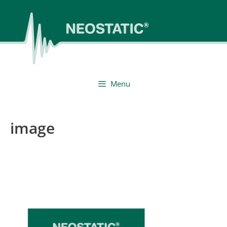
Preskočiť
na
obsah
Menu
image