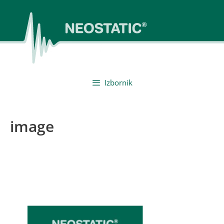
Preskoči
na
sadržaj
Izbornik
image