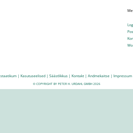
Me
Log
Pos
Ko
Wo
istaatikum
|
Kasutuseelised
|
Säästlikkus
|
Kontakt
|
Andmekaitse
|
Impressum
© COPYRIGHT BY PETER H. URDAHL GMBH 2026