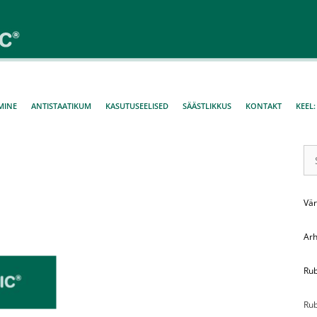
MINE
ANTISTAATIKUM
KASUTUSEELISED
SÄÄSTLIKKUS
KONTAKT
KEEL
Sea
for:
Vä
Arh
Rub
Rub