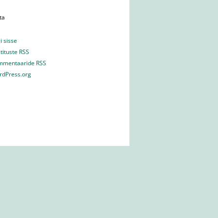
ta
i sisse
tituste RSS
mmentaaride RSS
rdPress.org