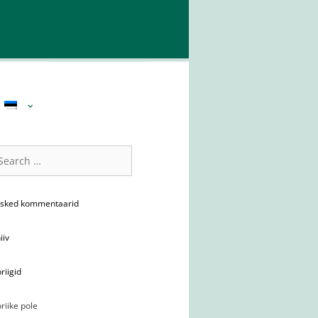
:
rch
rsked kommentaarid
iiv
riigid
riike pole