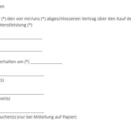
com
r (*) den von mir/uns (*) abgeschlossenen Vertrag über den Kauf d
enstleistung (*)
_________________________
_________________________
 erhalten am (*) __________________
_________________________
s)
_________________________
er(s)
_________________________
ucher(s) (nur bei Mitteilung auf Papier)