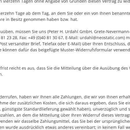
en vierzehn Tagen ohne Angabe von Gründen diesen Vertrag zu wid
vierzehn Tage ab dem Tag, an dem Sie oder ein von Ihnen benannter
 Ware in Besitz genommen haben bzw. hat.
zuüben, müssen Sie uns (Peter H. Urdahl GmbH, Grete-Neverman
 81 23 28, Fax: +49 (0)40 81 30 67, E-Mail: urdahl@neostatic.com) m
 Post versandter Brief, Telefax oder E-Mail) über Ihren Entschluss, 
ie können dafür das beigefügte Muster-Widerrufsformular verwend
rist reicht es aus, dass Sie die Mitteilung über die Ausübung des 
n.
derrufen, haben wir Ihnen alle Zahlungen, die wir von Ihnen erhal
hme der zusätzlichen Kosten, die sich daraus ergeben, dass Sie ei
, günstigste Standardlieferung gewählt haben), unverzüglich und 
ahlen, an dem die Mitteilung über Ihren Widerruf dieses Vertrags
enden wir dasselbe Zahlungsmittel, das Sie bei der ursprüngliche
nen wurde ausdrücklich etwas anderes vereinbart; in keinem Fall 