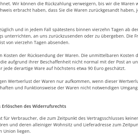
hnet. Wir können die Rückzahlung verweigern, bis wir die Waren 
chweis erbracht haben, dass Sie die Waren zurückgesandt haben, 
üglich und in jedem Fall spätestens binnen vierzehn Tagen ab de
gs unterrichten, an uns zurückzusenden oder zu übergeben. Die Fri
rist von vierzehn Tagen absenden.
ren Kosten der Rücksendung der Waren. Die unmittelbaren Kosten
, die aufgrund ihrer Beschaffenheit nicht normal mit der Post an 
ür jede derartige Ware auf höchstens etwa 90 Euro geschätzt.
igen Wertverlust der Waren nur aufkommen, wenn dieser Wertverlu
schaften und Funktionsweise der Waren nicht notwendigen Umgang
s Erlöschen des Widerrufsrechts
ht für Verbraucher, die zum Zeitpunkt des Vertragsschlusses keine
en und deren alleiniger Wohnsitz und Lieferadresse zum Zeitpun
 Union liegen.