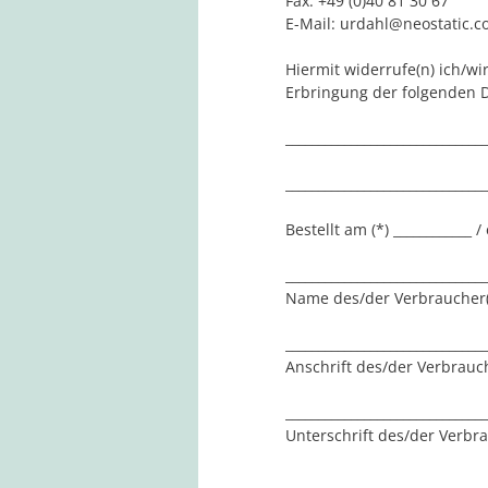
Fax: +49 (0)40 81 30 67
E-Mail: urdahl@neostatic.
Hiermit widerrufe(n) ich/wi
Erbringung der folgenden Di
______________________________
______________________________
Bestellt am (*) ____________ /
_______________________________
Name des/der Verbraucher(
_______________________________
Anschrift des/der Verbrauch
_______________________________
Unterschrift des/der Verbra
_________________________